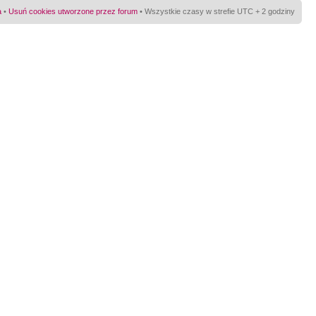
a
•
Usuń cookies utworzone przez forum
• Wszystkie czasy w strefie UTC + 2 godziny