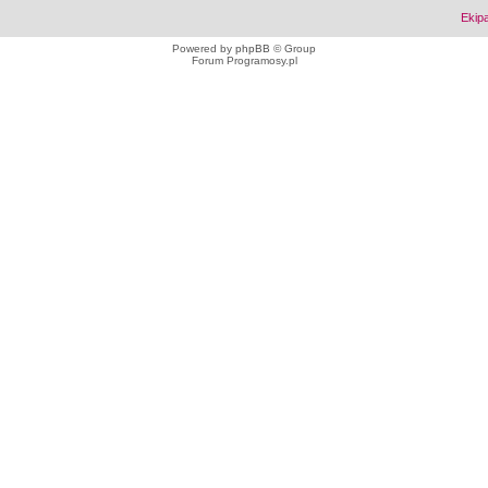
Ekip
Powered by
phpBB
© Group
Forum Programosy.pl