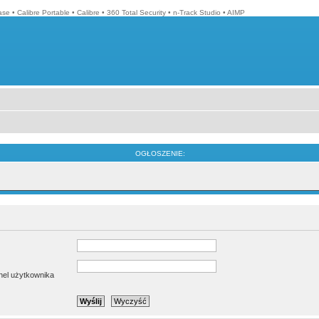
ase
•
Calibre Portable
•
Calibre
•
360 Total Security
•
n-Track Studio
•
AIMP
OGŁOSZENIE:
anel użytkownika