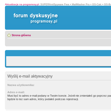
Aktualizacje na programosy.pl
:
SUPERAntiSpyware Free
•
MailWasher Pro
•
GS-Calc
•
GS-B
Strona główna
Wyślij e-mail aktywacyjny
Nazwa użytkownika:
Adres e-mail:
Musi być to adres e-mail podany w Twoim koncie. Jeżeli nie zmieniałeś go poprzez p
będzie to tez sam adres, który podałeś podczas rejestracji.