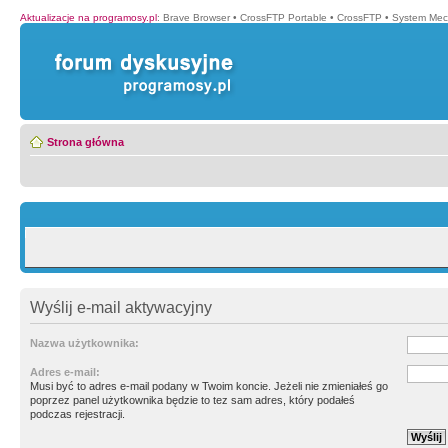
Aktualizacje na programosy.pl
:
Brave Browser
•
CrossFTP Portable
•
CrossFTP
•
System Mec
Strona główna
Wyślij e-mail aktywacyjny
Nazwa użytkownika:
Adres e-mail:
Musi być to adres e-mail podany w Twoim koncie. Jeżeli nie zmieniałeś go
poprzez panel użytkownika będzie to tez sam adres, który podałeś
podczas rejestracji.