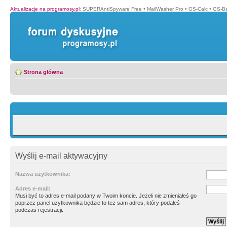
Aktualizacje na programosy.pl
:
SUPERAntiSpyware Free
•
MailWasher Pro
•
GS-Calc
•
GS-B
Strona główna
Wyślij e-mail aktywacyjny
Nazwa użytkownika:
Adres e-mail:
Musi być to adres e-mail podany w Twoim koncie. Jeżeli nie zmieniałeś go
poprzez panel użytkownika będzie to tez sam adres, który podałeś
podczas rejestracji.