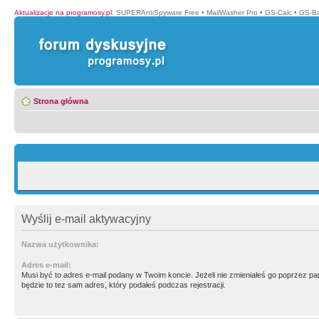
Aktualizacje na programosy.pl
:
SUPERAntiSpyware Free
•
MailWasher Pro
•
GS-Calc
•
GS-B
Strona główna
Wyślij e-mail aktywacyjny
Nazwa użytkownika:
Adres e-mail:
Musi być to adres e-mail podany w Twoim koncie. Jeżeli nie zmieniałeś go poprzez p
będzie to tez sam adres, który podałeś podczas rejestracji.