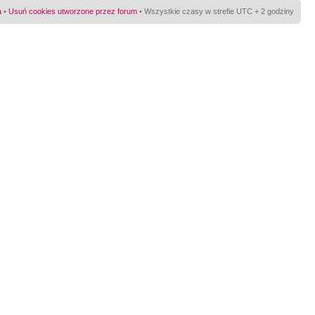
a
•
Usuń cookies utworzone przez forum
• Wszystkie czasy w strefie UTC + 2 godziny