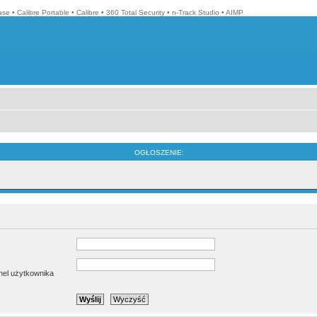
ase
•
Calibre Portable
•
Calibre
•
360 Total Security
•
n-Track Studio
•
AIMP
OGŁOSZENIE:
anel użytkownika