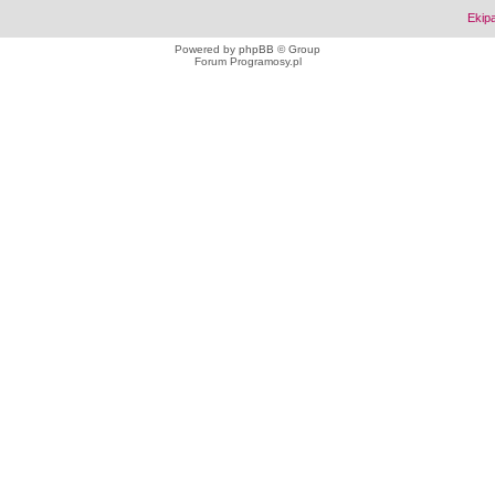
Ekip
Powered by
phpBB
© Group
Forum Programosy.pl