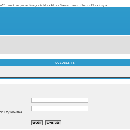
isPC Free Anonymous Proxy
•
Adblock Plus
•
Mixmax Free
•
Viber
•
uBlock Origin
OGŁOSZENIE:
anel użytkownika