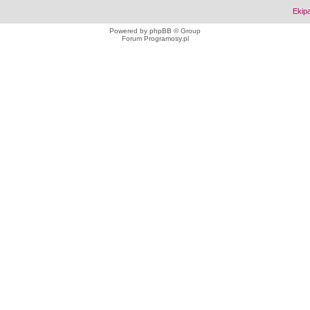
Ekip
Powered by
phpBB
© Group
Forum Programosy.pl