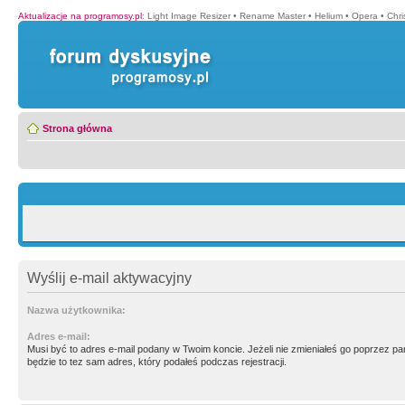
Aktualizacje na programosy.pl
:
Light Image Resizer
•
Rename Master
•
Helium
•
Opera
•
Chr
Strona główna
Wyślij e-mail aktywacyjny
Nazwa użytkownika:
Adres e-mail:
Musi być to adres e-mail podany w Twoim koncie. Jeżeli nie zmieniałeś go poprzez p
będzie to tez sam adres, który podałeś podczas rejestracji.