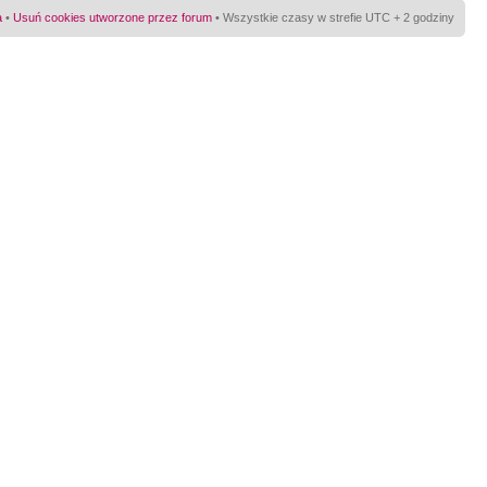
a
•
Usuń cookies utworzone przez forum
• Wszystkie czasy w strefie UTC + 2 godziny