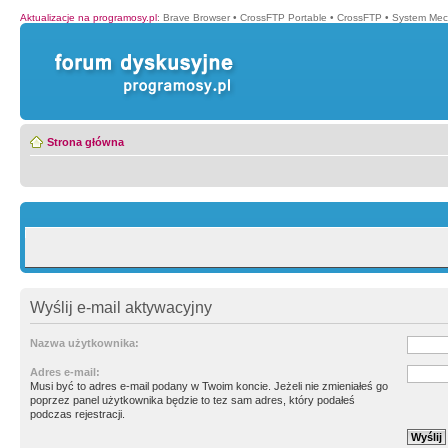
Aktualizacje na programosy.pl
:
Brave Browser
•
CrossFTP Portable
•
CrossFTP
•
System Mec
Strona główna
Wyślij e-mail aktywacyjny
Nazwa użytkownika:
Adres e-mail:
Musi być to adres e-mail podany w Twoim koncie. Jeżeli nie zmieniałeś go
poprzez panel użytkownika będzie to tez sam adres, który podałeś
podczas rejestracji.