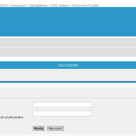
3001!
•
Honeycam
•
TypingMaster
•
GOG Galaxy
•
XnConvert Portable
OGŁOSZENIE:
anel użytkownika