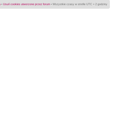
a
•
Usuń cookies utworzone przez forum
• Wszystkie czasy w strefie UTC + 2 godziny