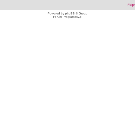
Ekip
Powered by
phpBB
© Group
Forum Programosy.pl