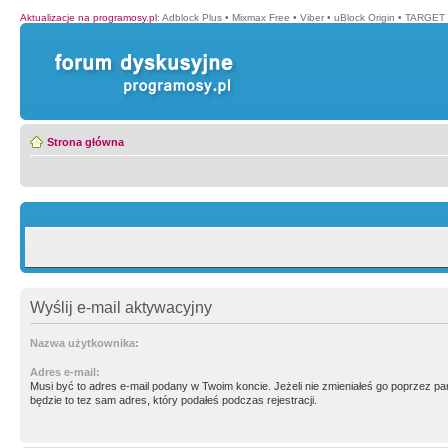
Aktualizacje na programosy.pl
:
Adblock Plus
•
Mixmax Free
•
Viber
•
uBlock Origin
•
TARGET 
Strona główna
Wyślij e-mail aktywacyjny
Nazwa użytkownika:
Adres e-mail:
Musi być to adres e-mail podany w Twoim koncie. Jeżeli nie zmieniałeś go poprzez p
będzie to tez sam adres, który podałeś podczas rejestracji.