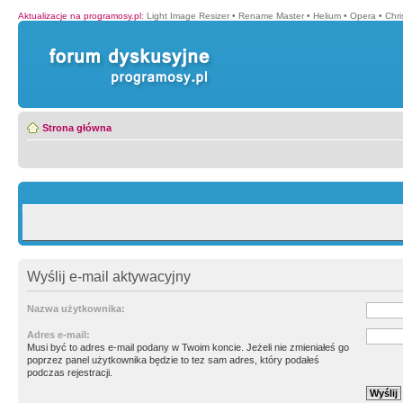
Aktualizacje na programosy.pl
:
Light Image Resizer
•
Rename Master
•
Helium
•
Opera
•
Chr
Strona główna
Wyślij e-mail aktywacyjny
Nazwa użytkownika:
Adres e-mail:
Musi być to adres e-mail podany w Twoim koncie. Jeżeli nie zmieniałeś go
poprzez panel użytkownika będzie to tez sam adres, który podałeś
podczas rejestracji.