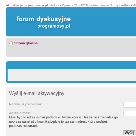
Aktualizacje na programosy.pl
:
Helium
•
Opera
•
ChrisPC Free Anonymous Proxy
•
Adblock P
Strona główna
Wyślij e-mail aktywacyjny
Nazwa użytkownika:
Adres e-mail:
Musi być to adres e-mail podany w Twoim koncie. Jeżeli nie zmieniałeś go
poprzez panel użytkownika będzie to tez sam adres, który podałeś
podczas rejestracji.