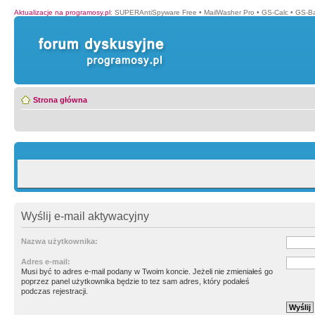
Aktualizacje na programosy.pl
:
SUPERAntiSpyware Free
•
MailWasher Pro
•
GS-Calc
•
GS-B
Strona główna
Wyślij e-mail aktywacyjny
Nazwa użytkownika:
Adres e-mail:
Musi być to adres e-mail podany w Twoim koncie. Jeżeli nie zmieniałeś go
poprzez panel użytkownika będzie to tez sam adres, który podałeś
podczas rejestracji.