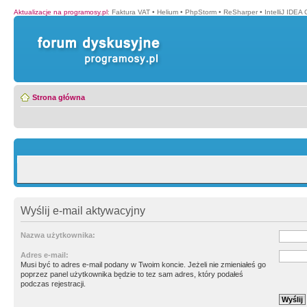
Aktualizacje na programosy.pl
:
Faktura VAT
•
Helium
•
PhpStorm
•
ReSharper
•
IntelliJ IDEA
Strona główna
Wyślij e-mail aktywacyjny
Nazwa użytkownika:
Adres e-mail:
Musi być to adres e-mail podany w Twoim koncie. Jeżeli nie zmieniałeś go
poprzez panel użytkownika będzie to tez sam adres, który podałeś
podczas rejestracji.