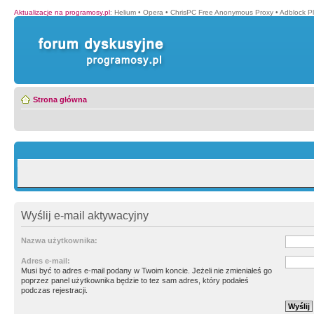
Aktualizacje na programosy.pl
:
Helium
•
Opera
•
ChrisPC Free Anonymous Proxy
•
Adblock P
Strona główna
Wyślij e-mail aktywacyjny
Nazwa użytkownika:
Adres e-mail:
Musi być to adres e-mail podany w Twoim koncie. Jeżeli nie zmieniałeś go
poprzez panel użytkownika będzie to tez sam adres, który podałeś
podczas rejestracji.