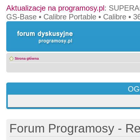
Aktualizacje na programosy.pl
:
SUPERAn
GS-Base
•
Calibre Portable
•
Calibre
•
36
Strona główna
OG
Forum Programosy - Rej