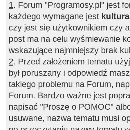
1
. Forum "Programosy.pl" jest 
każdego wymagane jest
kultur
czy jest się użytkownikiem czy a
post ma na celu wyśmiewanie ko
wskazujące najmniejszy brak kult
2
. Przed założeniem tematu użyj 
był poruszany i odpowiedź masz 
takiego problemu na Forum, nap
Forum. Bardzo ważne jest popra
napisać "Proszę o POMOC" albo
usuwane, nazwa tematu musi opi
po przeczytaniu nazwy tematu w