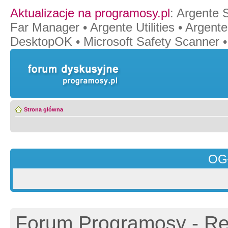
Aktualizacje na programosy.pl
:
Argente 
Far Manager
•
Argente Utilities
•
Argente
DesktopOK
•
Microsoft Safety Scanner
Strona główna
OG
Forum Programosy - Rej