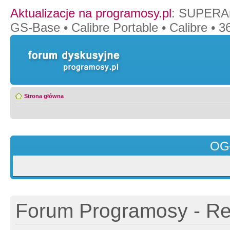
Aktualizacje na programosy.pl
:
SUPERAn
GS-Base
•
Calibre Portable
•
Calibre
•
36
Strona główna
OG
Forum Programosy - Rej