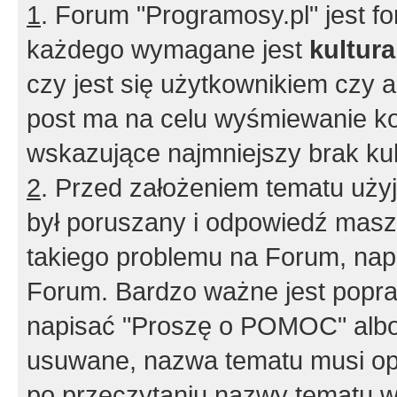
1
. Forum "Programosy.pl" jest 
każdego wymagane jest
kultur
czy jest się użytkownikiem czy a
post ma na celu wyśmiewanie ko
wskazujące najmniejszy brak kult
2
. Przed założeniem tematu użyj 
był poruszany i odpowiedź masz 
takiego problemu na Forum, nap
Forum. Bardzo ważne jest popra
napisać "Proszę o POMOC" albo
usuwane, nazwa tematu musi opi
po przeczytaniu nazwy tematu w