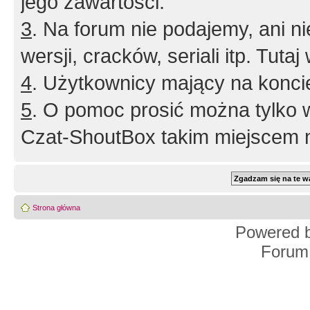
jego zawartości.
3
. Na forum nie podajemy, ani nie 
wersji, cracków, seriali itp. Tuta
4
. Użytkownicy mający na konci
5
. O pomoc prosić można tylko 
Czat-ShoutBox takim miejscem ni
Strona główna
Powered 
Forum