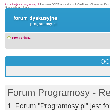
Aktualizacje na programosy.pl
:
Passmark OSFMount
•
Microsoft OneDrive
•
Chromium
•
Kasp
Grammarly for Chrome
Strona główna
OG
Forum Programosy - Rej
1
. Forum "Programosy.pl" jest 