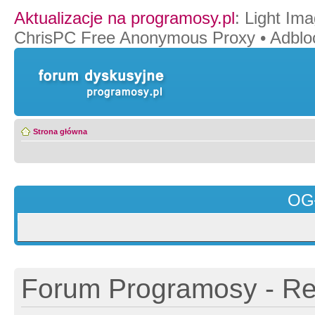
Aktualizacje na programosy.pl
:
Light Ima
ChrisPC Free Anonymous Proxy
•
Adblo
Strona główna
OG
Forum Programosy - Rej