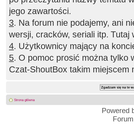
jego zawartości.
3
. Na forum nie podajemy, ani nie 
wersji, cracków, seriali itp. Tuta
4
. Użytkownicy mający na konci
5
. O pomoc prosić można tylko 
Czat-ShoutBox takim miejscem ni
Strona główna
Powered 
Forum