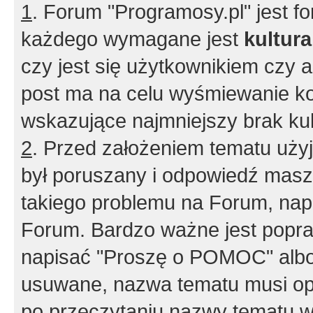
1
. Forum "Programosy.pl" jest 
każdego wymagane jest
kultur
czy jest się użytkownikiem czy a
post ma na celu wyśmiewanie ko
wskazujące najmniejszy brak kult
2
. Przed założeniem tematu użyj 
był poruszany i odpowiedź masz 
takiego problemu na Forum, nap
Forum. Bardzo ważne jest popra
napisać "Proszę o POMOC" albo
usuwane, nazwa tematu musi opi
po przeczytaniu nazwy tematu w