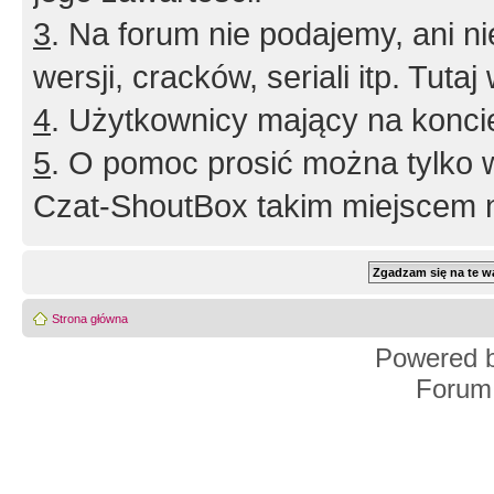
3
. Na forum nie podajemy, ani nie 
wersji, cracków, seriali itp. Tuta
4
. Użytkownicy mający na konci
5
. O pomoc prosić można tylko 
Czat-ShoutBox takim miejscem ni
Strona główna
Powered 
Forum