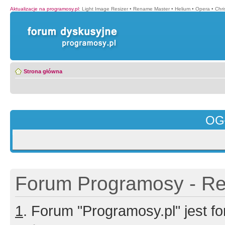
Aktualizacje na programosy.pl
:
Light Image Resizer
•
Rename Master
•
Helium
•
Opera
•
Chr
Strona główna
OG
Forum Programosy - Rej
1
. Forum "Programosy.pl" jest 