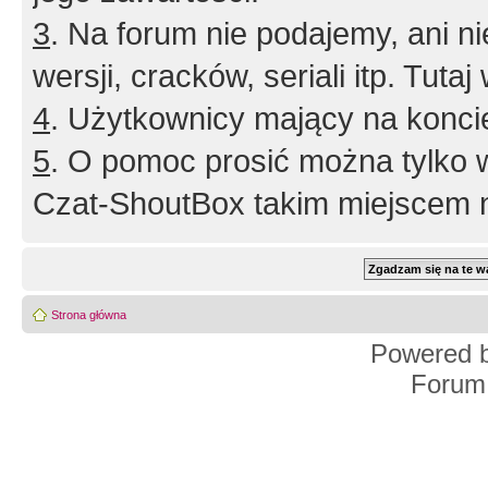
3
. Na forum nie podajemy, ani nie 
wersji, cracków, seriali itp. Tuta
4
. Użytkownicy mający na konci
5
. O pomoc prosić można tylko 
Czat-ShoutBox takim miejscem ni
Strona główna
Powered 
Forum