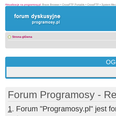
Aktualizacje na programosy.pl
:
Brave Browser
•
CrossFTP Portable
•
CrossFTP
•
System Mec
Strona główna
OG
Forum Programosy - Rej
1
. Forum "Programosy.pl" jest 