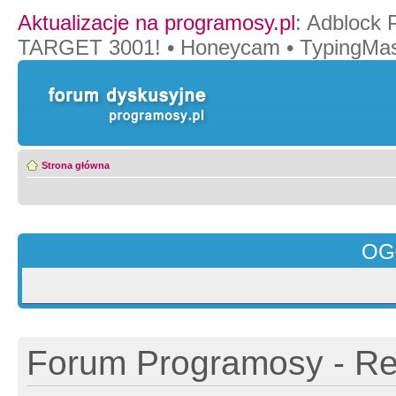
Aktualizacje na programosy.pl
:
Adblock 
TARGET 3001!
•
Honeycam
•
TypingMas
Strona główna
OG
Forum Programosy - Rej