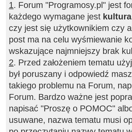
1
. Forum "Programosy.pl" jest 
każdego wymagane jest
kultur
czy jest się użytkownikiem czy a
post ma na celu wyśmiewanie ko
wskazujące najmniejszy brak kult
2
. Przed założeniem tematu użyj 
był poruszany i odpowiedź masz 
takiego problemu na Forum, nap
Forum. Bardzo ważne jest popra
napisać "Proszę o POMOC" albo
usuwane, nazwa tematu musi opi
po przeczytaniu nazwy tematu w