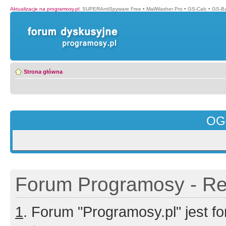
Aktualizacje na programosy.pl
:
SUPERAntiSpyware Free
•
MailWasher Pro
•
GS-Calc
•
GS-B
Strona główna
OG
Forum Programosy - Rej
1
. Forum "Programosy.pl" jest 