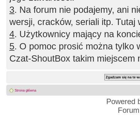
3
. Na forum nie podajemy, ani nie 
wersji, cracków, seriali itp. Tuta
4
. Użytkownicy mający na konci
5
. O pomoc prosić można tylko 
Czat-ShoutBox takim miejscem ni
Strona główna
Powered 
Forum