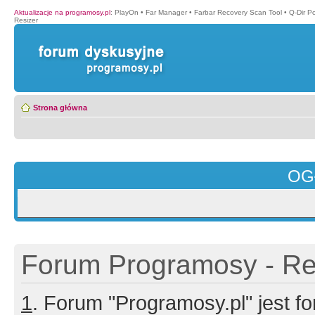
Aktualizacje na programosy.pl
:
PlayOn
•
Far Manager
•
Farbar Recovery Scan Tool
•
Q-Dir P
Resizer
Strona główna
OG
Forum Programosy - Rej
1
. Forum "Programosy.pl" jest 