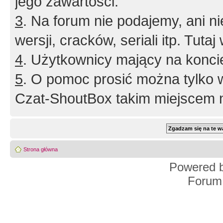
jego zawartości.
3
. Na forum nie podajemy, ani nie 
wersji, cracków, seriali itp. Tuta
4
. Użytkownicy mający na konci
5
. O pomoc prosić można tylko 
Czat-ShoutBox takim miejscem ni
Strona główna
Powered 
Forum