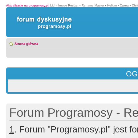
Aktualizacje na programosy.pl
:
Light Image Resizer
•
Rename Master
•
Helium
•
Opera
•
Chr
Strona główna
OG
Forum Programosy - Rej
1
. Forum "Programosy.pl" jest 