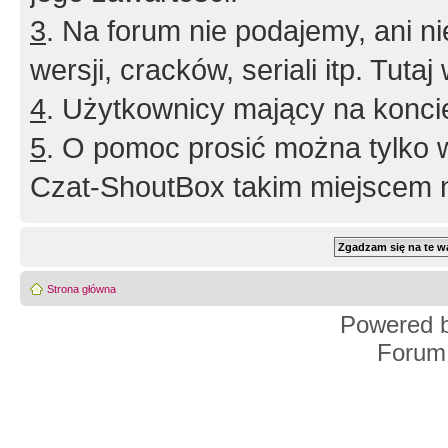
3
. Na forum nie podajemy, ani nie 
wersji, cracków, seriali itp. Tuta
4
. Użytkownicy mający na konci
5
. O pomoc prosić można tylko 
Czat-ShoutBox takim miejscem ni
Strona główna
Powered 
Forum