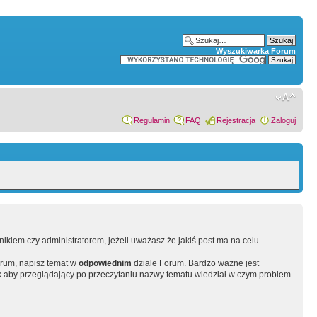
Wyszukiwarka Forum
Regulamin
FAQ
Rejestracja
Zaloguj
wnikiem czy administratorem, jeżeli uważasz że jakiś post ma na celu
orum, napisz temat w
odpowiednim
dziale Forum. Bardzo ważne jest
 aby przeglądający po przeczytaniu nazwy tematu wiedział w czym problem