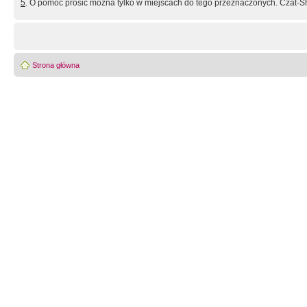
5
. O pomoc prosić można tylko w miejscach do tego przeznaczonych. Czat-Sh
Strona główna