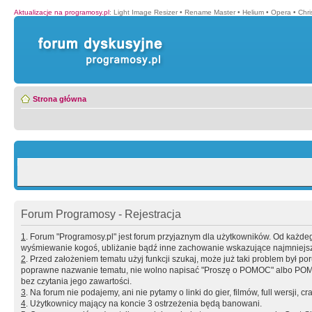
Aktualizacje na programosy.pl
:
Light Image Resizer
•
Rename Master
•
Helium
•
Opera
•
Chr
Strona główna
Forum Programosy - Rejestracja
1
. Forum "Programosy.pl" jest forum przyjaznym dla użytkowników. Od każd
wyśmiewanie kogoś, ubliżanie bądź inne zachowanie wskazujące najmniejszy 
2
. Przed założeniem tematu użyj funkcji szukaj, może już taki problem był 
poprawne nazwanie tematu, nie wolno napisać "Proszę o POMOC" albo POMOC
bez czytania jego zawartości.
3
. Na forum nie podajemy, ani nie pytamy o linki do gier, filmów, full wersji, cr
4
. Użytkownicy mający na koncie 3 ostrzeżenia będą banowani.