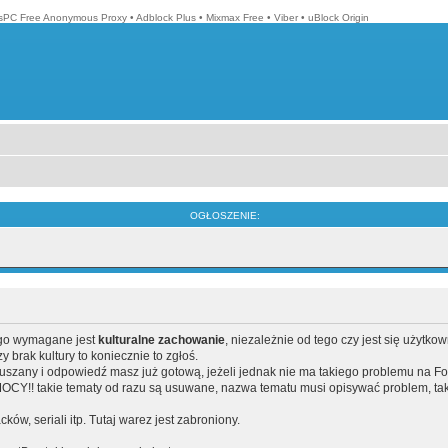
isPC Free Anonymous Proxy
•
Adblock Plus
•
Mixmax Free
•
Viber
•
uBlock Origin
OGŁOSZENIE:
ego wymagane jest
kulturalne zachowanie
, niezależnie od tego czy jest się użytko
brak kultury to koniecznie to zgłoś.
poruszany i odpowiedź masz już gotową, jeżeli jednak nie ma takiego problemu na F
Y!! takie tematy od razu są usuwane, nazwa tematu musi opisywać problem, tak
acków, seriali itp. Tutaj warez jest zabroniony.