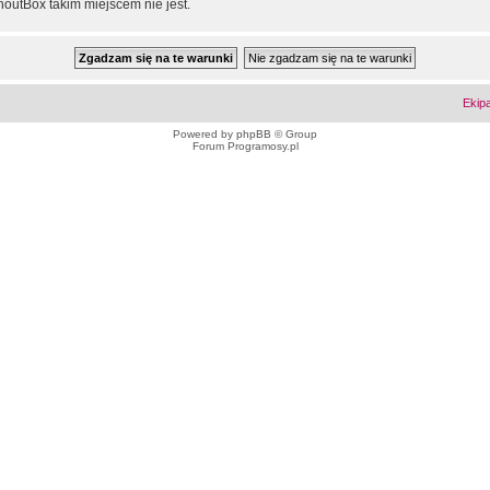
outBox takim miejscem nie jest.
Ekip
Powered by
phpBB
© Group
Forum Programosy.pl