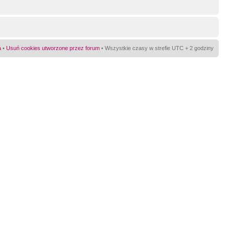
a
•
Usuń cookies utworzone przez forum
• Wszystkie czasy w strefie UTC + 2 godziny