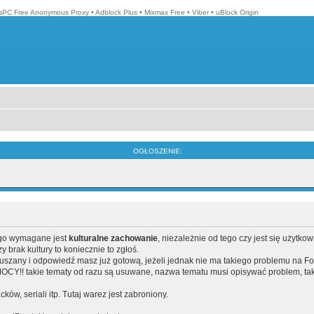
isPC Free Anonymous Proxy
•
Adblock Plus
•
Mixmax Free
•
Viber
•
uBlock Origin
OGŁOSZENIE:
ego wymagane jest
kulturalne zachowanie
, niezależnie od tego czy jest się użytko
brak kultury to koniecznie to zgłoś.
poruszany i odpowiedź masz już gotową, jeżeli jednak nie ma takiego problemu na F
Y!! takie tematy od razu są usuwane, nazwa tematu musi opisywać problem, tak
acków, seriali itp. Tutaj warez jest zabroniony.