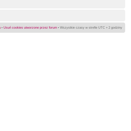
a
•
Usuń cookies utworzone przez forum
• Wszystkie czasy w strefie UTC + 2 godziny