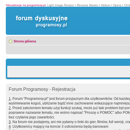
Aktualizacje na programosy.pl
:
Light Image Resizer
•
Rename Master
•
Helium
•
Opera
•
Chr
Strona główna
Forum Programosy - Rejestracja
1
. Forum "Programosy.pl" jest forum przyjaznym dla użytkowników. Od każd
wyśmiewanie kogoś, ubliżanie bądź inne zachowanie wskazujące najmniejszy 
2
. Przed założeniem tematu użyj funkcji szukaj, może już taki problem był 
poprawne nazwanie tematu, nie wolno napisać "Proszę o POMOC" albo POMOC
bez czytania jego zawartości.
3
. Na forum nie podajemy, ani nie pytamy o linki do gier, filmów, full wersji, cr
4
. Użytkownicy mający na koncie 3 ostrzeżenia będą banowani.