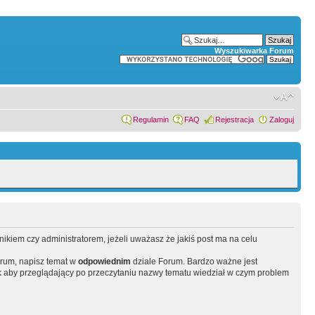
Wyszukiwarka Forum
Regulamin
FAQ
Rejestracja
Zaloguj
wnikiem czy administratorem, jeżeli uważasz że jakiś post ma na celu
orum, napisz temat w
odpowiednim
dziale Forum. Bardzo ważne jest
 aby przeglądający po przeczytaniu nazwy tematu wiedział w czym problem