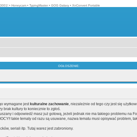
3001!
•
Honeycam
•
TypingMaster
•
GOG Galaxy
•
XnConvert Portable
OGŁOSZENIE:
ego wymagane jest
kulturalne zachowanie
, niezależnie od tego czy jest się użytko
brak kultury to koniecznie to zgłoś.
poruszany i odpowiedź masz już gotową, jeżeli jednak nie ma takiego problemu na F
Y!! takie tematy od razu są usuwane, nazwa tematu musi opisywać problem, tak
acków, seriali itp. Tutaj warez jest zabroniony.