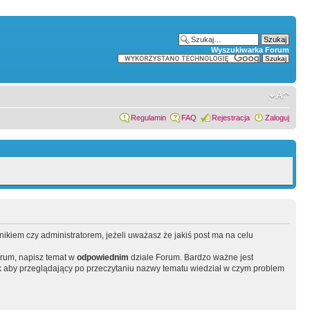
Wyszukiwarka Forum
Regulamin
FAQ
Rejestracja
Zaloguj
wnikiem czy administratorem, jeżeli uważasz że jakiś post ma na celu
orum, napisz temat w
odpowiednim
dziale Forum. Bardzo ważne jest
 aby przeglądający po przeczytaniu nazwy tematu wiedział w czym problem