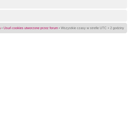
a
•
Usuń cookies utworzone przez forum
• Wszystkie czasy w strefie UTC + 2 godziny