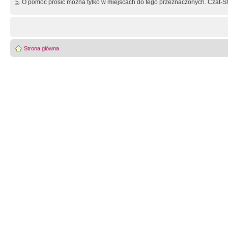
5
. O pomoc prosić można tylko w miejscach do tego przeznaczonych. Czat-Sh
Strona główna