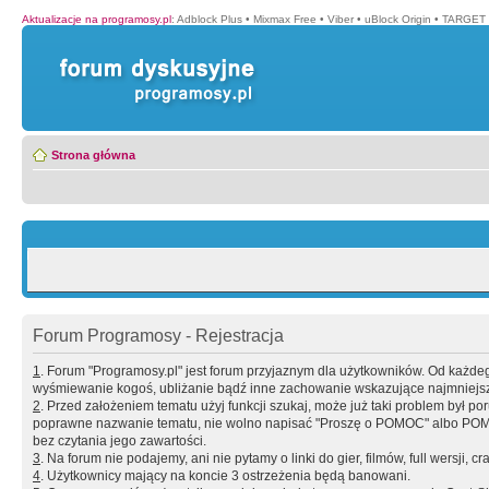
Aktualizacje na programosy.pl
:
Adblock Plus
•
Mixmax Free
•
Viber
•
uBlock Origin
•
TARGET 
Strona główna
Forum Programosy - Rejestracja
1
. Forum "Programosy.pl" jest forum przyjaznym dla użytkowników. Od każd
wyśmiewanie kogoś, ubliżanie bądź inne zachowanie wskazujące najmniejszy 
2
. Przed założeniem tematu użyj funkcji szukaj, może już taki problem był 
poprawne nazwanie tematu, nie wolno napisać "Proszę o POMOC" albo POMOC
bez czytania jego zawartości.
3
. Na forum nie podajemy, ani nie pytamy o linki do gier, filmów, full wersji, cr
4
. Użytkownicy mający na koncie 3 ostrzeżenia będą banowani.