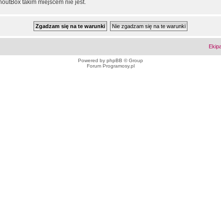
outBox takim miejscem nie jest.
Ekip
Powered by
phpBB
© Group
Forum Programosy.pl