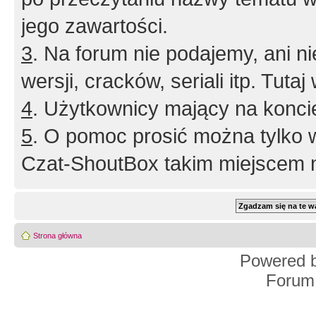
jego zawartości.
3
. Na forum nie podajemy, ani nie 
wersji, cracków, seriali itp. Tuta
4
. Użytkownicy mający na konci
5
. O pomoc prosić można tylko 
Czat-ShoutBox takim miejscem ni
Strona główna
Powered 
Forum