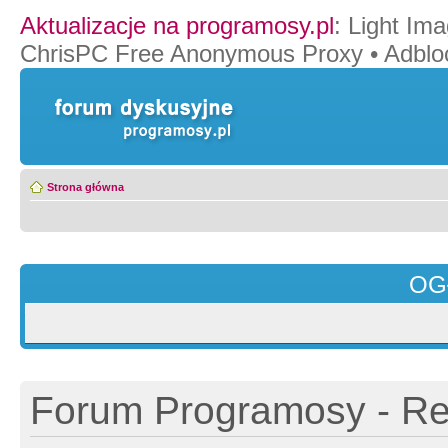
Aktualizacje na programosy.pl
:
Light Ima
ChrisPC Free Anonymous Proxy
•
Adblo
Strona główna
OG
Forum Programosy - Rej