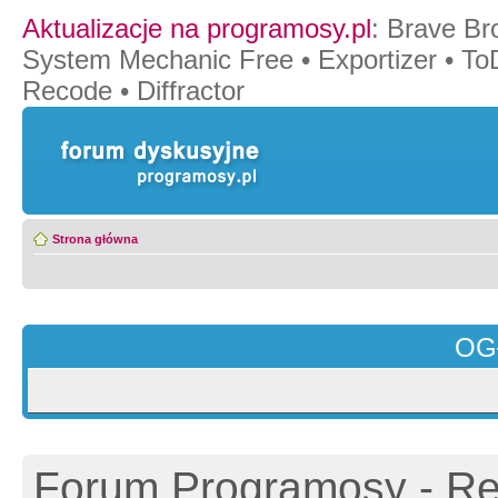
Aktualizacje na programosy.pl
:
Brave Br
System Mechanic Free
•
Exportizer
•
To
Recode
•
Diffractor
Strona główna
OG
Forum Programosy - Rej