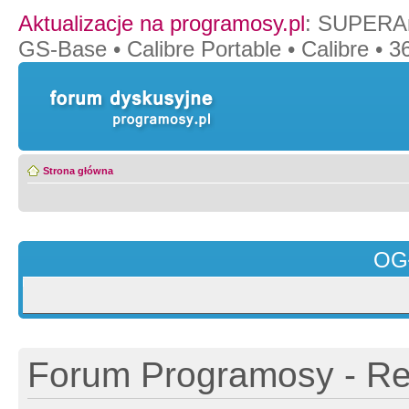
Aktualizacje na programosy.pl
:
SUPERAn
GS-Base
•
Calibre Portable
•
Calibre
•
36
Strona główna
OG
Forum Programosy - Rej