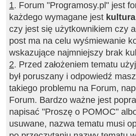
1
. Forum "Programosy.pl" jest 
każdego wymagane jest
kultur
czy jest się użytkownikiem czy a
post ma na celu wyśmiewanie ko
wskazujące najmniejszy brak kult
2
. Przed założeniem tematu użyj 
był poruszany i odpowiedź masz 
takiego problemu na Forum, nap
Forum. Bardzo ważne jest popra
napisać "Proszę o POMOC" albo
usuwane, nazwa tematu musi opi
po przeczytaniu nazwy tematu w