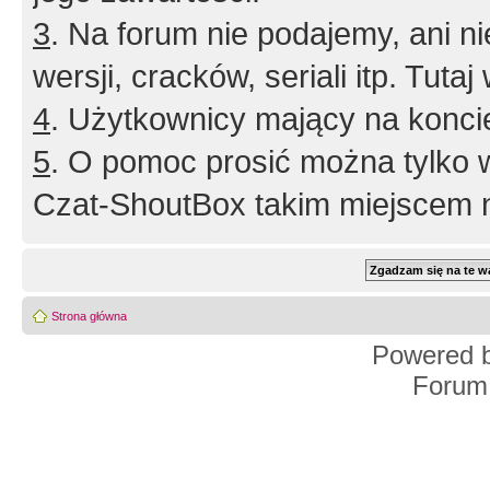
3
. Na forum nie podajemy, ani nie 
wersji, cracków, seriali itp. Tuta
4
. Użytkownicy mający na konci
5
. O pomoc prosić można tylko 
Czat-ShoutBox takim miejscem ni
Strona główna
Powered 
Forum