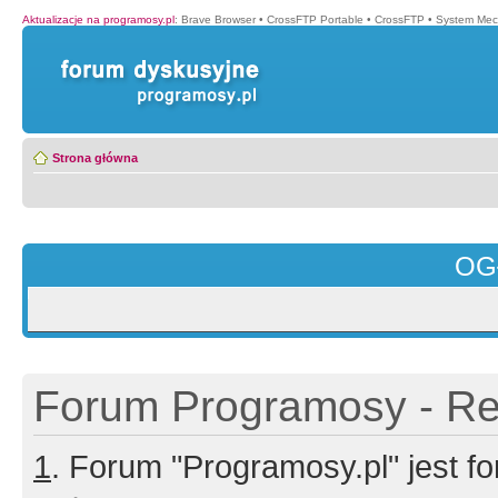
Aktualizacje na programosy.pl
:
Brave Browser
•
CrossFTP Portable
•
CrossFTP
•
System Mec
Strona główna
OG
Forum Programosy - Rej
1
. Forum "Programosy.pl" jest 