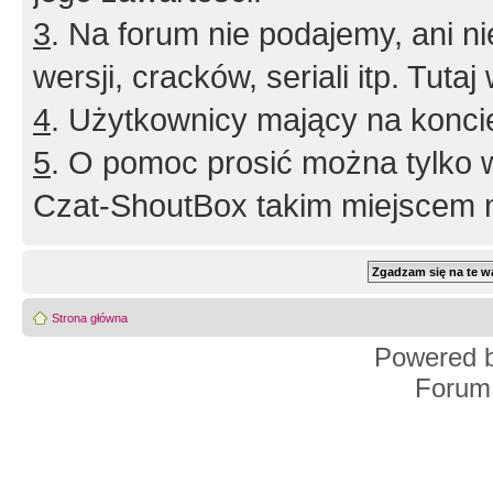
3
. Na forum nie podajemy, ani nie 
wersji, cracków, seriali itp. Tuta
4
. Użytkownicy mający na konci
5
. O pomoc prosić można tylko 
Czat-ShoutBox takim miejscem ni
Strona główna
Powered 
Forum