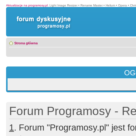
Aktualizacje na programosy.pl
:
Light Image Resizer
•
Rename Master
•
Helium
•
Opera
•
Chr
Strona główna
OG
Forum Programosy - Rej
1
. Forum "Programosy.pl" jest 