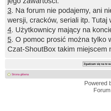
jego zawartości.
3
. Na forum nie podajemy, ani nie 
wersji, cracków, seriali itp. Tuta
4
. Użytkownicy mający na konci
5
. O pomoc prosić można tylko 
Czat-ShoutBox takim miejscem ni
Strona główna
Powered 
Forum