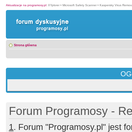
Aktualizacje na programosy.pl
:
XYplorer
•
Microsoft Safety Scanner
•
Kaspersky Virus Remova
Strona główna
OG
Forum Programosy - Rej
1
. Forum "Programosy.pl" jest 