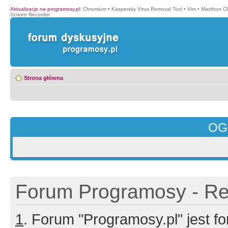
Aktualizacje na programosy.pl
:
Chromium
•
Kaspersky Virus Removal Tool
•
Vim
•
Maxthon Cl
Screen Recorder
Strona główna
OG
Forum Programosy - Rej
1
. Forum "Programosy.pl" jest 