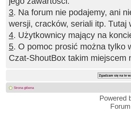
jego zawartości.
3
. Na forum nie podajemy, ani nie 
wersji, cracków, seriali itp. Tuta
4
. Użytkownicy mający na konci
5
. O pomoc prosić można tylko 
Czat-ShoutBox takim miejscem ni
Strona główna
Powered 
Forum