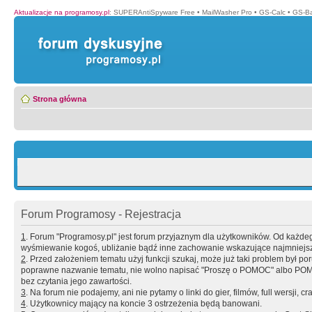
Aktualizacje na programosy.pl
:
SUPERAntiSpyware Free
•
MailWasher Pro
•
GS-Calc
•
GS-B
Strona główna
Forum Programosy - Rejestracja
1
. Forum "Programosy.pl" jest forum przyjaznym dla użytkowników. Od każd
wyśmiewanie kogoś, ubliżanie bądź inne zachowanie wskazujące najmniejszy 
2
. Przed założeniem tematu użyj funkcji szukaj, może już taki problem był 
poprawne nazwanie tematu, nie wolno napisać "Proszę o POMOC" albo POMOC
bez czytania jego zawartości.
3
. Na forum nie podajemy, ani nie pytamy o linki do gier, filmów, full wersji, cr
4
. Użytkownicy mający na koncie 3 ostrzeżenia będą banowani.