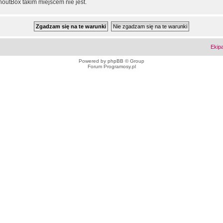
outBox takim miejscem nie jest.
Ekip
Powered by
phpBB
© Group
Forum Programosy.pl