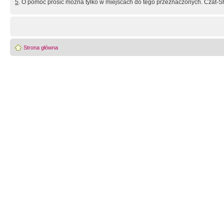
5
. O pomoc prosić można tylko w miejscach do tego przeznaczonych. Czat-Sh
Strona główna