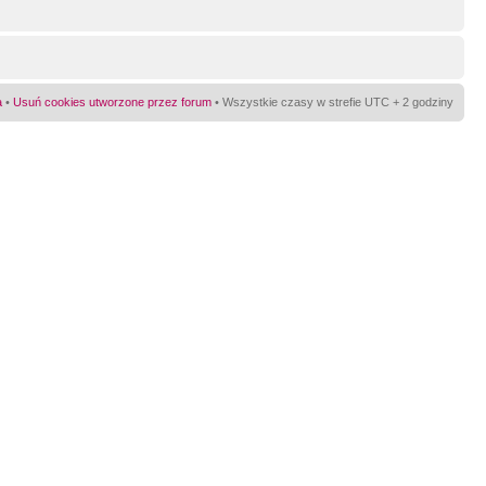
a
•
Usuń cookies utworzone przez forum
• Wszystkie czasy w strefie UTC + 2 godziny