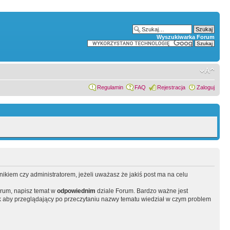
Wyszukiwarka Forum
Regulamin
FAQ
Rejestracja
Zaloguj
wnikiem czy administratorem, jeżeli uważasz że jakiś post ma na celu
orum, napisz temat w
odpowiednim
dziale Forum. Bardzo ważne jest
 aby przeglądający po przeczytaniu nazwy tematu wiedział w czym problem