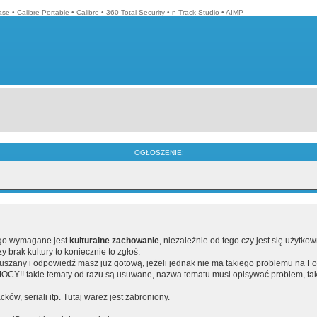
ase
•
Calibre Portable
•
Calibre
•
360 Total Security
•
n-Track Studio
•
AIMP
OGŁOSZENIE:
ego wymagane jest
kulturalne zachowanie
, niezależnie od tego czy jest się użytko
brak kultury to koniecznie to zgłoś.
poruszany i odpowiedź masz już gotową, jeżeli jednak nie ma takiego problemu na F
Y!! takie tematy od razu są usuwane, nazwa tematu musi opisywać problem, tak
acków, seriali itp. Tutaj warez jest zabroniony.