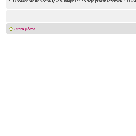
5
. O pomoc prosić można tylko w miejscach do tego przeznaczonych. Czat-Sh
Strona główna