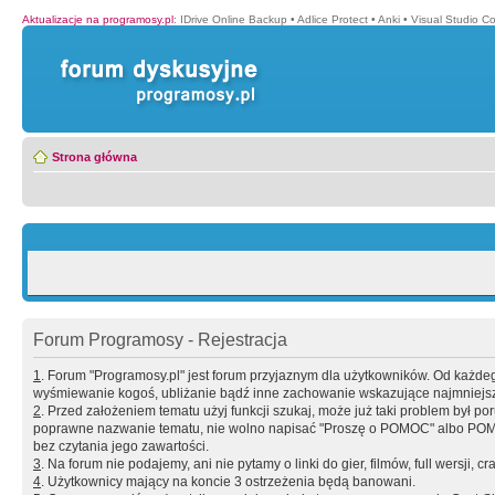
Aktualizacje na programosy.pl
:
IDrive Online Backup
•
Adlice Protect
•
Anki
•
Visual Studio C
Strona główna
Forum Programosy - Rejestracja
1
. Forum "Programosy.pl" jest forum przyjaznym dla użytkowników. Od każd
wyśmiewanie kogoś, ubliżanie bądź inne zachowanie wskazujące najmniejszy 
2
. Przed założeniem tematu użyj funkcji szukaj, może już taki problem był 
poprawne nazwanie tematu, nie wolno napisać "Proszę o POMOC" albo POMOC
bez czytania jego zawartości.
3
. Na forum nie podajemy, ani nie pytamy o linki do gier, filmów, full wersji, cr
4
. Użytkownicy mający na koncie 3 ostrzeżenia będą banowani.