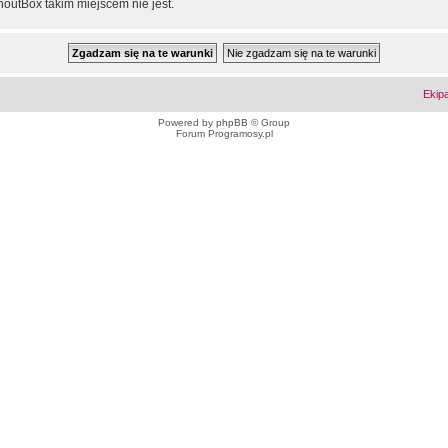
outBox takim miejscem nie jest.
Ekip
Powered by
phpBB
© Group
Forum Programosy.pl