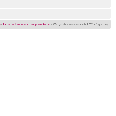
a
•
Usuń cookies utworzone przez forum
• Wszystkie czasy w strefie UTC + 2 godziny