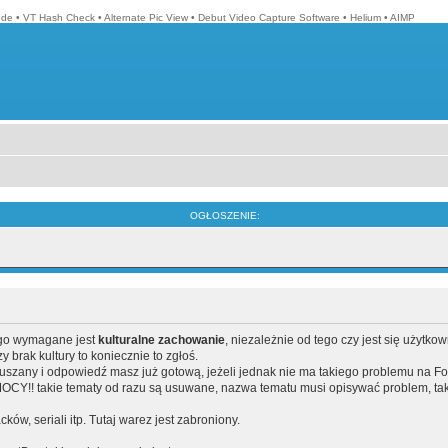
ode
•
VT Hash Check
•
Alternate Pic View
•
Debut Video Capture Software
•
Helium
•
AIMP
OGŁOSZENIE:
ego wymagane jest
kulturalne zachowanie
, niezależnie od tego czy jest się użytko
brak kultury to koniecznie to zgłoś.
poruszany i odpowiedź masz już gotową, jeżeli jednak nie ma takiego problemu na F
Y!! takie tematy od razu są usuwane, nazwa tematu musi opisywać problem, tak
acków, seriali itp. Tutaj warez jest zabroniony.