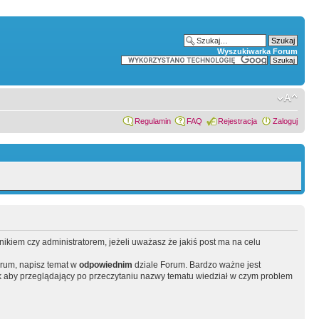
Wyszukiwarka Forum
Regulamin
FAQ
Rejestracja
Zaloguj
wnikiem czy administratorem, jeżeli uważasz że jakiś post ma na celu
orum, napisz temat w
odpowiednim
dziale Forum. Bardzo ważne jest
 aby przeglądający po przeczytaniu nazwy tematu wiedział w czym problem