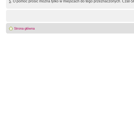
5
. O pomoc prosić można tylko w miejscach do tego przeznaczonych. Czat-Sh
Strona główna