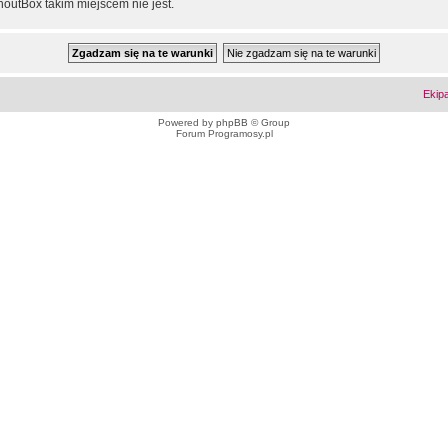
outBox takim miejscem nie jest.
Ekip
Powered by
phpBB
© Group
Forum Programosy.pl