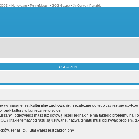
3001!
•
Honeycam
•
TypingMaster
•
GOG Galaxy
•
XnConvert Portable
OGŁOSZENIE:
ego wymagane jest
kulturalne zachowanie
, niezależnie od tego czy jest się użytko
brak kultury to koniecznie to zgłoś.
poruszany i odpowiedź masz już gotową, jeżeli jednak nie ma takiego problemu na F
Y!! takie tematy od razu są usuwane, nazwa tematu musi opisywać problem, tak
acków, seriali itp. Tutaj warez jest zabroniony.