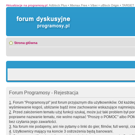
Aktualizacje na programosy.pl
:
Adblock Plus
•
Mixmax Free
•
Viber
•
uBlock Origin
•
TARGET 
Strona główna
Forum Programosy - Rejestracja
1
. Forum "Programosy.pl" jest forum przyjaznym dla użytkowników. Od każd
wyśmiewanie kogoś, ubliżanie bądź inne zachowanie wskazujące najmniejszy 
2
. Przed założeniem tematu użyj funkcji szukaj, może już taki problem był 
poprawne nazwanie tematu, nie wolno napisać "Proszę o POMOC" albo POMOC
bez czytania jego zawartości.
3
. Na forum nie podajemy, ani nie pytamy o linki do gier, filmów, full wersji, cr
4
. Użytkownicy mający na koncie 3 ostrzeżenia będą banowani.