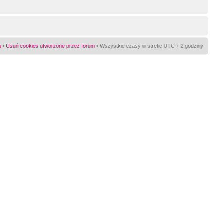
a
•
Usuń cookies utworzone przez forum
• Wszystkie czasy w strefie UTC + 2 godziny