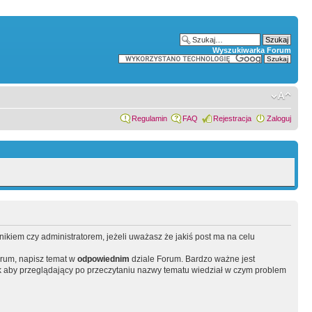
Wyszukiwarka Forum
Regulamin
FAQ
Rejestracja
Zaloguj
wnikiem czy administratorem, jeżeli uważasz że jakiś post ma na celu
orum, napisz temat w
odpowiednim
dziale Forum. Bardzo ważne jest
 aby przeglądający po przeczytaniu nazwy tematu wiedział w czym problem