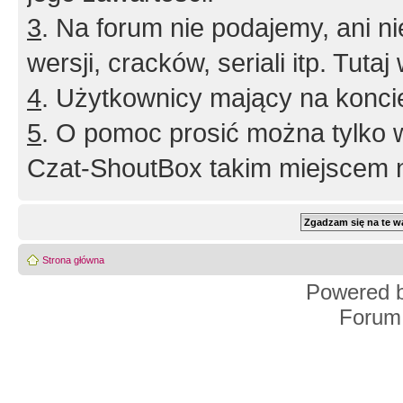
3
. Na forum nie podajemy, ani nie 
wersji, cracków, seriali itp. Tuta
4
. Użytkownicy mający na konci
5
. O pomoc prosić można tylko 
Czat-ShoutBox takim miejscem ni
Strona główna
Powered 
Forum