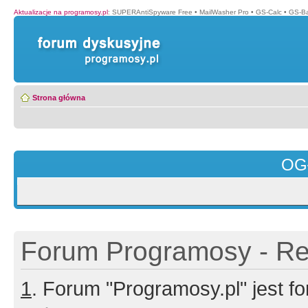
Aktualizacje na programosy.pl
:
SUPERAntiSpyware Free
•
MailWasher Pro
•
GS-Calc
•
GS-B
Strona główna
OG
Forum Programosy - Rej
1
. Forum "Programosy.pl" jest 