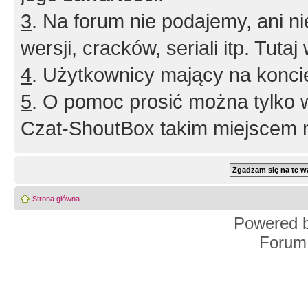
3
. Na forum nie podajemy, ani nie 
wersji, cracków, seriali itp. Tuta
4
. Użytkownicy mający na konci
5
. O pomoc prosić można tylko 
Czat-ShoutBox takim miejscem ni
Strona główna
Powered 
Forum