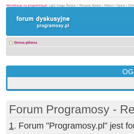
Aktualizacje na programosy.pl
:
Light Image Resizer
•
Rename Master
•
Helium
•
Opera
•
Chr
Strona główna
OG
Forum Programosy - Rej
1
. Forum "Programosy.pl" jest 