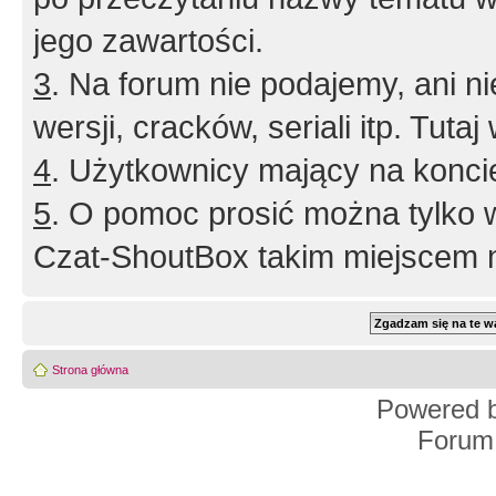
jego zawartości.
3
. Na forum nie podajemy, ani nie 
wersji, cracków, seriali itp. Tuta
4
. Użytkownicy mający na konci
5
. O pomoc prosić można tylko 
Czat-ShoutBox takim miejscem ni
Strona główna
Powered 
Forum