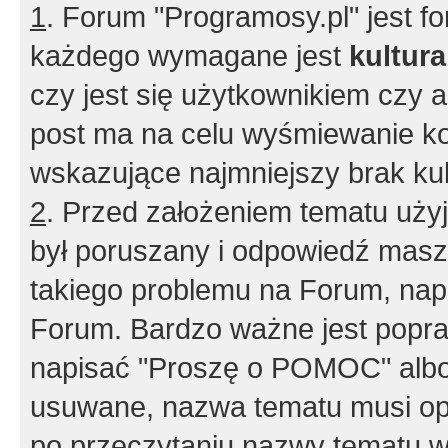
1
. Forum "Programosy.pl" jest 
każdego wymagane jest
kultur
czy jest się użytkownikiem czy a
post ma na celu wyśmiewanie ko
wskazujące najmniejszy brak kult
2
. Przed założeniem tematu użyj 
był poruszany i odpowiedź masz 
takiego problemu na Forum, nap
Forum. Bardzo ważne jest popra
napisać "Proszę o POMOC" albo
usuwane, nazwa tematu musi opi
po przeczytaniu nazwy tematu w