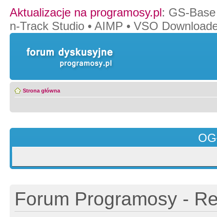
Aktualizacje na programosy.pl
:
GS-Base
n-Track Studio
•
AIMP
•
VSO Downloade
Strona główna
OG
Forum Programosy - Rej