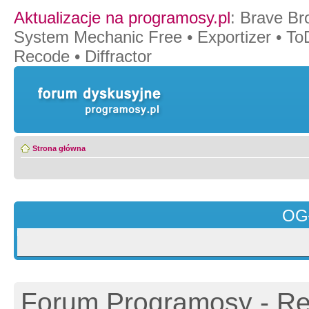
Aktualizacje na programosy.pl
:
Brave Br
System Mechanic Free
•
Exportizer
•
To
Recode
•
Diffractor
Strona główna
OG
Forum Programosy - Rej