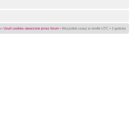
a
•
Usuń cookies utworzone przez forum
• Wszystkie czasy w strefie UTC + 2 godziny