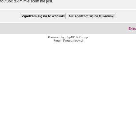
outBox takim miejscem nie jest.
Ekip
Powered by
phpBB
© Group
Forum Programosy.pl