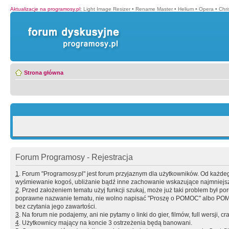
Aktualizacje na programosy.pl
:
Light Image Resizer
•
Rename Master
•
Helium
•
Opera
•
Chr
Strona główna
Forum Programosy - Rejestracja
1
. Forum "Programosy.pl" jest forum przyjaznym dla użytkowników. Od każd
wyśmiewanie kogoś, ubliżanie bądź inne zachowanie wskazujące najmniejszy 
2
. Przed założeniem tematu użyj funkcji szukaj, może już taki problem był 
poprawne nazwanie tematu, nie wolno napisać "Proszę o POMOC" albo POMOC
bez czytania jego zawartości.
3
. Na forum nie podajemy, ani nie pytamy o linki do gier, filmów, full wersji, cr
4
. Użytkownicy mający na koncie 3 ostrzeżenia będą banowani.