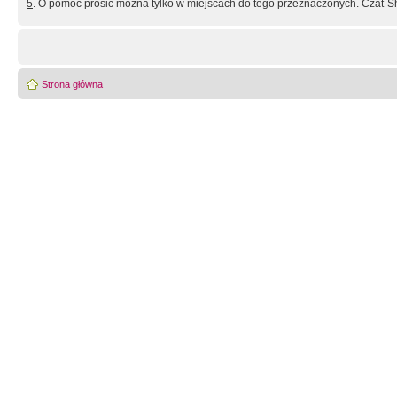
5
. O pomoc prosić można tylko w miejscach do tego przeznaczonych. Czat-Sh
Strona główna