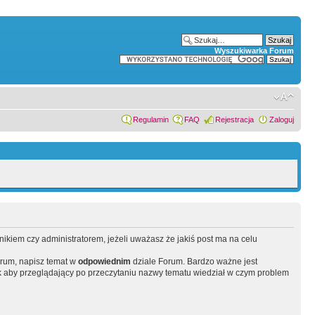
Wyszukiwarka Forum
Regulamin
FAQ
Rejestracja
Zaloguj
wnikiem czy administratorem, jeżeli uważasz że jakiś post ma na celu
orum, napisz temat w
odpowiednim
dziale Forum. Bardzo ważne jest
 aby przeglądający po przeczytaniu nazwy tematu wiedział w czym problem