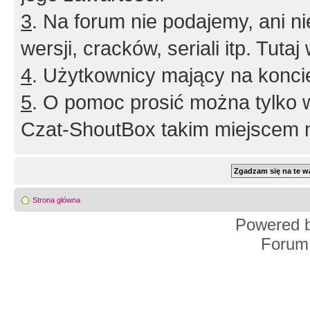
3
. Na forum nie podajemy, ani nie 
wersji, cracków, seriali itp. Tuta
4
. Użytkownicy mający na konci
5
. O pomoc prosić można tylko 
Czat-ShoutBox takim miejscem ni
Strona główna
Powered 
Forum