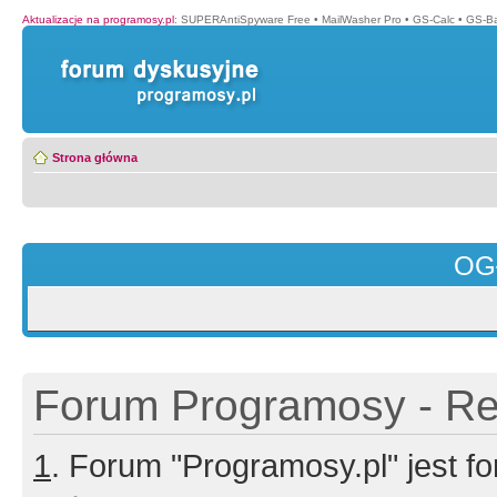
Aktualizacje na programosy.pl
:
SUPERAntiSpyware Free
•
MailWasher Pro
•
GS-Calc
•
GS-B
Strona główna
OG
Forum Programosy - Rej
1
. Forum "Programosy.pl" jest 