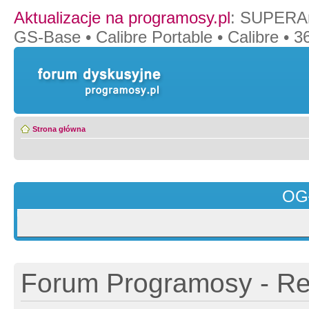
Aktualizacje na programosy.pl
:
SUPERAn
GS-Base
•
Calibre Portable
•
Calibre
•
36
Strona główna
OG
Forum Programosy - Rej