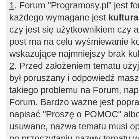
1
. Forum "Programosy.pl" jest 
każdego wymagane jest
kultur
czy jest się użytkownikiem czy a
post ma na celu wyśmiewanie ko
wskazujące najmniejszy brak kult
2
. Przed założeniem tematu użyj 
był poruszany i odpowiedź masz 
takiego problemu na Forum, nap
Forum. Bardzo ważne jest popra
napisać "Proszę o POMOC" albo
usuwane, nazwa tematu musi opi
po przeczytaniu nazwy tematu w