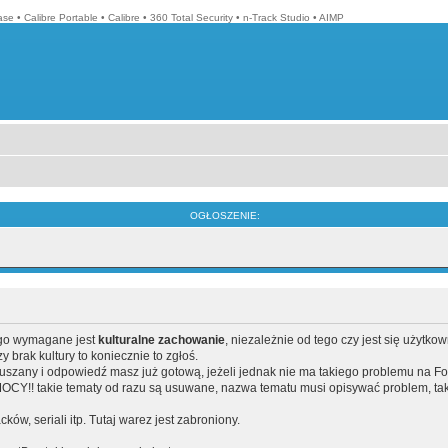
ase
•
Calibre Portable
•
Calibre
•
360 Total Security
•
n-Track Studio
•
AIMP
OGŁOSZENIE:
ego wymagane jest
kulturalne zachowanie
, niezależnie od tego czy jest się użytko
brak kultury to koniecznie to zgłoś.
poruszany i odpowiedź masz już gotową, jeżeli jednak nie ma takiego problemu na F
Y!! takie tematy od razu są usuwane, nazwa tematu musi opisywać problem, tak
acków, seriali itp. Tutaj warez jest zabroniony.