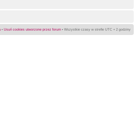
a
•
Usuń cookies utworzone przez forum
• Wszystkie czasy w strefie UTC + 2 godziny