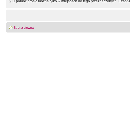
5
. O pomoc prosić można tylko w miejscach do tego przeznaczonych. Czat-Sh
Strona główna