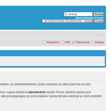
Wyszukiwarka Forum
Regulamin
FAQ
Rejestracja
Zaloguj
wnikiem czy administratorem, jeżeli uważasz że jakiś post ma na celu
orum, napisz temat w
odpowiednim
dziale Forum. Bardzo ważne jest
 aby przeglądający po przeczytaniu nazwy tematu wiedział w czym problem