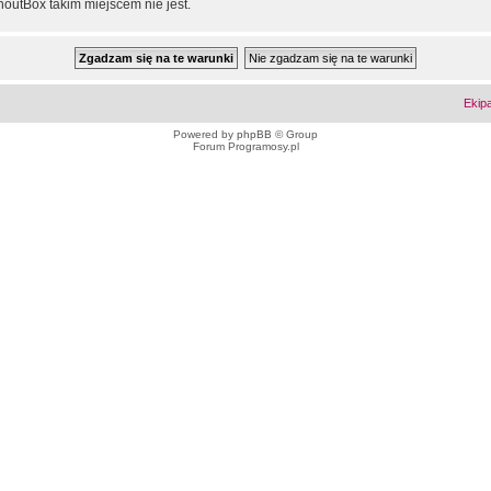
outBox takim miejscem nie jest.
Ekip
Powered by
phpBB
© Group
Forum Programosy.pl