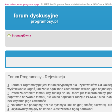
Aktualizacje na programosy.pl
:
SUPERAntiSpyware Free
•
MailWasher Pro
•
GS-Calc
•
GS-B
Strona główna
Forum Programosy - Rejestracja
1
. Forum "Programosy.pl" jest forum przyjaznym dla użytkowników. Od każd
wyśmiewanie kogoś, ubliżanie bądź inne zachowanie wskazujące najmniejszy 
2
. Przed założeniem tematu użyj funkcji szukaj, może już taki problem był 
poprawne nazwanie tematu, nie wolno napisać "Proszę o POMOC" albo POMOC
bez czytania jego zawartości.
3
. Na forum nie podajemy, ani nie pytamy o linki do gier, filmów, full wersji, cr
4
. Użytkownicy mający na koncie 3 ostrzeżenia będą banowani.