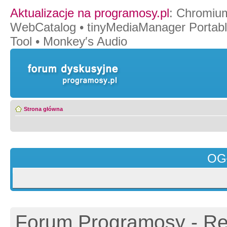
Aktualizacje na programosy.pl
:
Chromiu
WebCatalog
•
tinyMediaManager Portab
Tool
•
Monkey′s Audio
Strona główna
OG
Forum Programosy - Rej