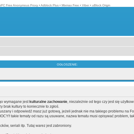
isPC Free Anonymous Proxy
•
Adblock Plus
•
Mixmax Free
•
Viber
•
uBlock Origin
OGŁOSZENIE:
ego wymagane jest
kulturalne zachowanie
, niezależnie od tego czy jest się użytko
brak kultury to koniecznie to zgłoś.
poruszany i odpowiedź masz już gotową, jeżeli jednak nie ma takiego problemu na F
Y!! takie tematy od razu są usuwane, nazwa tematu musi opisywać problem, tak
acków, seriali itp. Tutaj warez jest zabroniony.