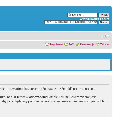
Wyszukiwarka Forum
Regulamin
FAQ
Rejestracja
Zaloguj
wnikiem czy administratorem, jeżeli uważasz że jakiś post ma na celu
orum, napisz temat w
odpowiednim
dziale Forum. Bardzo ważne jest
 aby przeglądający po przeczytaniu nazwy tematu wiedział w czym problem