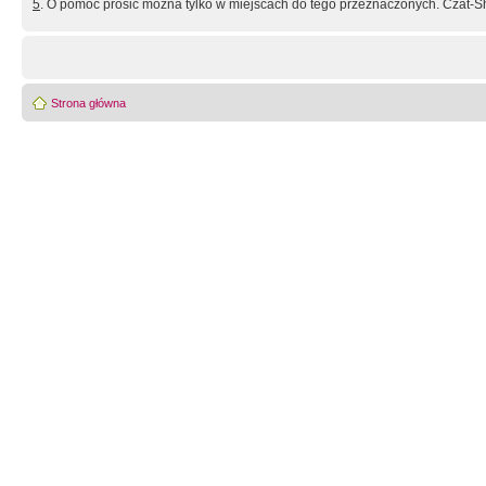
5
. O pomoc prosić można tylko w miejscach do tego przeznaczonych. Czat-Sh
Strona główna