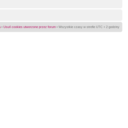
a
•
Usuń cookies utworzone przez forum
• Wszystkie czasy w strefie UTC + 2 godziny