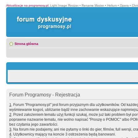
Aktualizacje na programosy.pl
:
Light Image Resizer
•
Rename Master
•
Helium
•
Opera
•
Chr
Strona główna
Forum Programosy - Rejestracja
1
. Forum "Programosy.pl" jest forum przyjaznym dla użytkowników. Od każd
wyśmiewanie kogoś, ubliżanie bądź inne zachowanie wskazujące najmniejszy 
2
. Przed założeniem tematu użyj funkcji szukaj, może już taki problem był 
poprawne nazwanie tematu, nie wolno napisać "Proszę o POMOC" albo POMOC
bez czytania jego zawartości.
3
. Na forum nie podajemy, ani nie pytamy o linki do gier, filmów, full wersji, cr
4
. Użytkownicy mający na koncie 3 ostrzeżenia będą banowani.