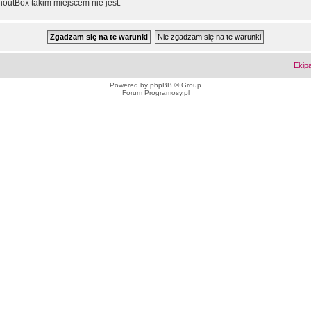
outBox takim miejscem nie jest.
Ekip
Powered by
phpBB
© Group
Forum Programosy.pl