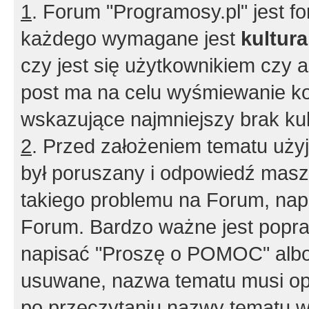
1
. Forum "Programosy.pl" jest 
każdego wymagane jest
kultur
czy jest się użytkownikiem czy a
post ma na celu wyśmiewanie ko
wskazujące najmniejszy brak kult
2
. Przed założeniem tematu użyj 
był poruszany i odpowiedź masz 
takiego problemu na Forum, nap
Forum. Bardzo ważne jest popra
napisać "Proszę o POMOC" albo
usuwane, nazwa tematu musi opi
po przeczytaniu nazwy tematu w