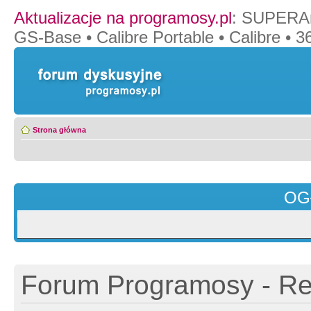
Aktualizacje na programosy.pl
:
SUPERAn
GS-Base
•
Calibre Portable
•
Calibre
•
36
Strona główna
OG
Forum Programosy - Rej