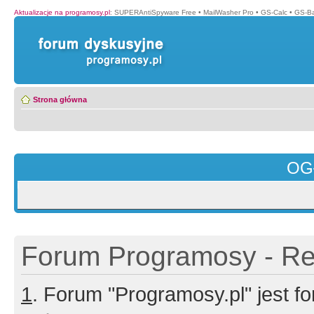
Aktualizacje na programosy.pl
:
SUPERAntiSpyware Free
•
MailWasher Pro
•
GS-Calc
•
GS-B
Strona główna
OG
Forum Programosy - Rej
1
. Forum "Programosy.pl" jest 