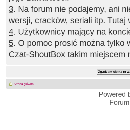
3
. Na forum nie podajemy, ani nie 
wersji, cracków, seriali itp. Tuta
4
. Użytkownicy mający na konci
5
. O pomoc prosić można tylko 
Czat-ShoutBox takim miejscem ni
Strona główna
Powered 
Forum