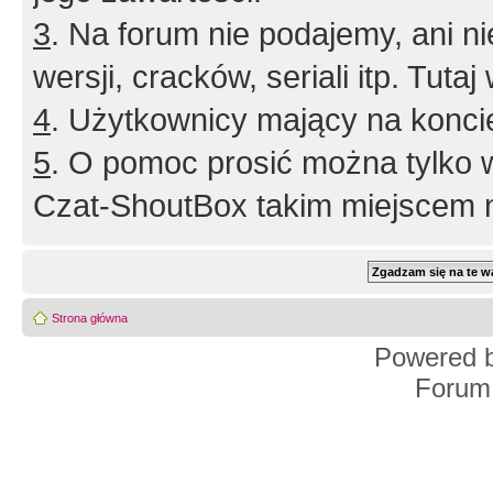
3
. Na forum nie podajemy, ani nie 
wersji, cracków, seriali itp. Tuta
4
. Użytkownicy mający na konci
5
. O pomoc prosić można tylko 
Czat-ShoutBox takim miejscem ni
Strona główna
Powered 
Forum