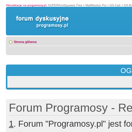
Aktualizacje na programosy.pl
:
SUPERAntiSpyware Free
•
MailWasher Pro
•
GS-Calc
•
GS-B
Strona główna
OG
Forum Programosy - Rej
1
. Forum "Programosy.pl" jest 