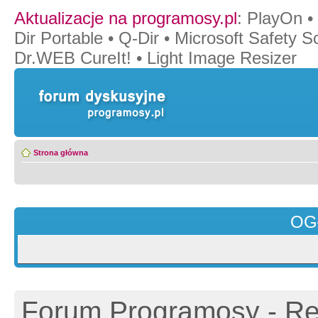
Aktualizacje na programosy.pl
:
PlayOn
•
Dir Portable
•
Q-Dir
•
Microsoft Safety S
Dr.WEB CureIt!
•
Light Image Resizer
Strona główna
OG
Forum Programosy - Rej